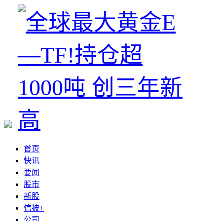
首页
快讯
要闻
股市
新股
信披+
公司