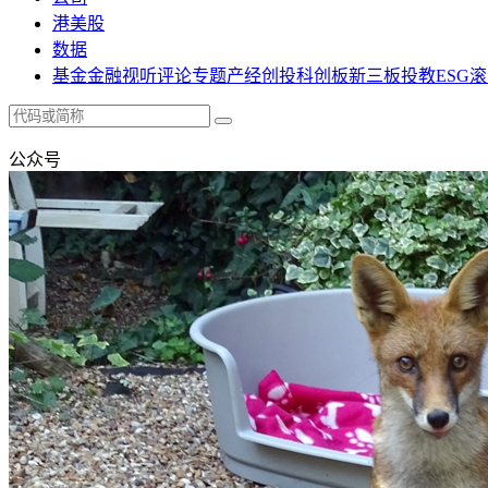
港美股
数据
基金
金融
视听
评论
专题
产经
创投
科创板
新三板
投教
ESG
滚
公众号