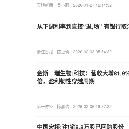
天眼新闻
吴小莉
2026-01-27 12:11:32
从下调利率到直接“退,场” 有银行
浙江日报
陈嘉倩
2026-02-03 05:54:32
金斯—瑞生物:科技：营收大增81.9
倍，盈利韧性穿越周期
第一财经
陈嘉倩
2026-02-06 18:37:32
中国宏桥:注!销8.8万股已回购股份