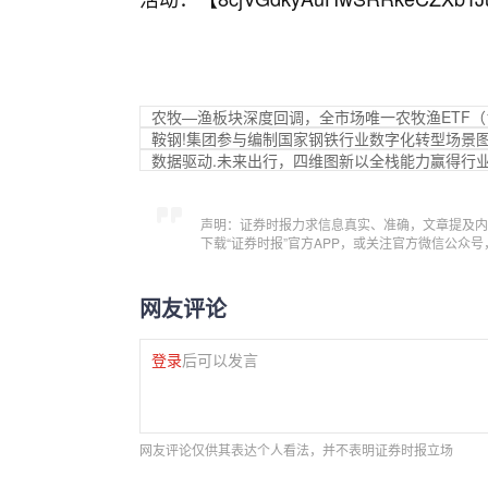
农牧—渔板块深度回调，全市场唯一农牧渔ETF（1
鞍钢!集团参与编制国家钢铁行业数字化转型场景
数据驱动.未来出行，四维图新以全栈能力赢得行
声明：证券时报力求信息真实、准确，文章提及内
下载“证券时报”官方APP，或关注官方微信公众
网友评论
登录
后可以发言
网友评论仅供其表达个人看法，并不表明证券时报立场