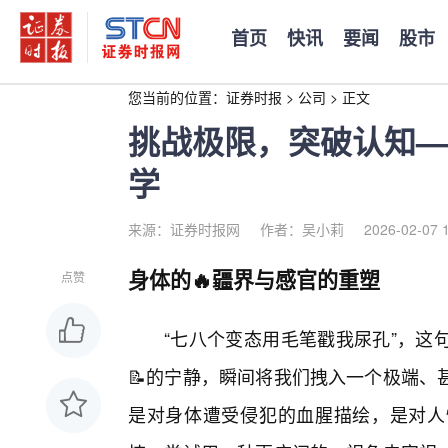
首页
快讯
要闻
股市
您当前的位置：
证券时报
>
公司
>
正文
挑战极限，突破认知—
学
来源：证券时报网
作者：吴小莉
2026-02-07 
身体的🔥疆界与感官的重塑
点赞
“七八个变态用毛笔戳我尿孔”，这
📝的宁静，瞬间将我们拽入一个极端、
是对身体遭受侵犯的血腥描绘，是对人